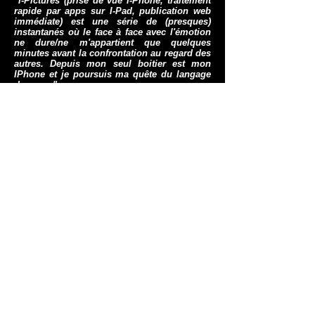
"I-Pictures (prise de vue I-Phone, traitement
rapide par apps sur I-Pad, publication web
immédiate) est une série de (presques)
instantanés où le face à face avec l'émotion
ne dure/ne m'appartient que quelques
minutes avant la confrontation au regard des
autres. Depuis mon seul boitier est mon
IPhone et je poursuis ma quête du langage
du corps"
.
cathy@peylan.com
+33 (0)6 08 17 49 48
CONTACT